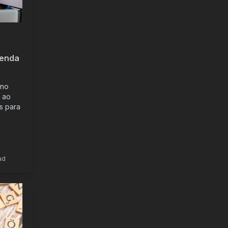
tenda
 no
s ao
os para
ad