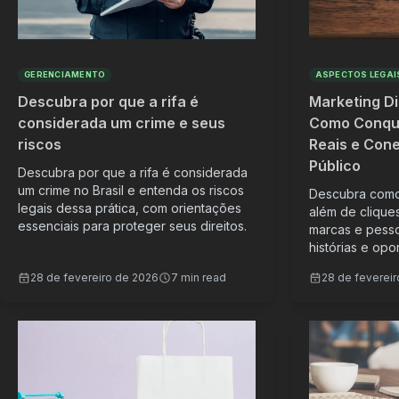
GERENCIAMENTO
ASPECTOS LEGAI
Descubra por que a rifa é
Marketing Di
considerada um crime e seus
Como Conqui
riscos
Reais e Con
Público
Descubra por que a rifa é considerada
um crime no Brasil e entenda os riscos
Descubra como 
legais dessa prática, com orientações
além de clique
essenciais para proteger seus direitos.
marcas e pess
histórias e opo
28 de fevereiro de 2026
7 min read
28 de feverei