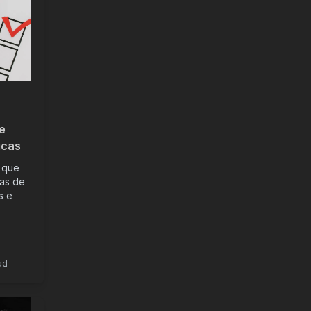
e
icas
 que
sas de
s e
ad