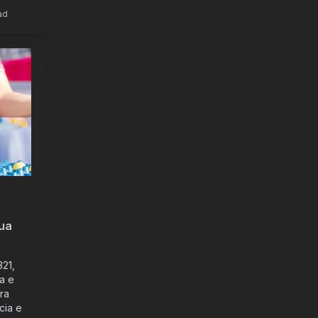
ad
ua
321,
a e
ara
cia e