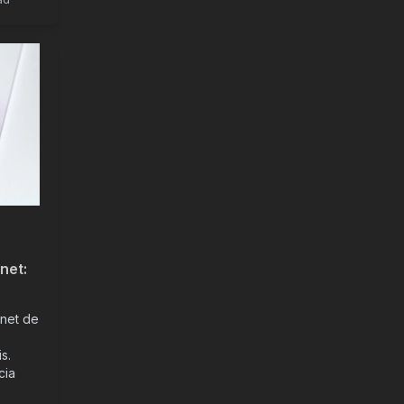
net:
s
rnet de
s.
cia