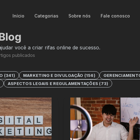
Início
Categorias
Sobre nós
Fale conosco
Blog
ajudar você a criar rifas online de sucesso.
tigos publicados
SO
(
341
)
MARKETING E DIVULGAÇÃO
(
156
)
GERENCIAMENT
ASPECTOS LEGAIS E REGULAMENTAÇÕES
(
73
)