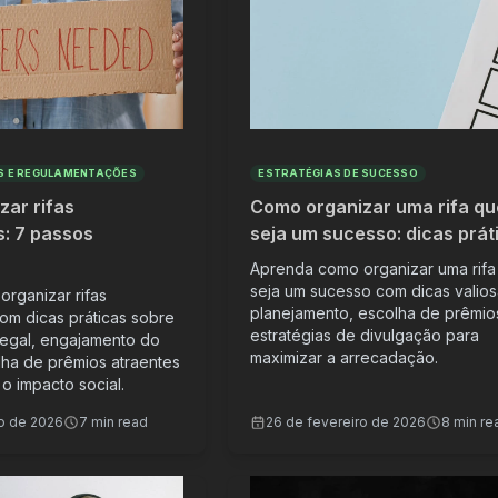
S E REGULAMENTAÇÕES
ESTRATÉGIAS DE SUCESSO
ar rifas
Como organizar uma rifa qu
: 7 passos
seja um sucesso: dicas prát
Aprenda como organizar uma rifa
seja um sucesso com dicas valio
rganizar rifas
planejamento, escolha de prêmio
om dicas práticas sobre
estratégias de divulgação para
egal, engajamento do
maximizar a arrecadação.
lha de prêmios atraentes
o impacto social.
ro de 2026
7 min read
26 de fevereiro de 2026
8 min re