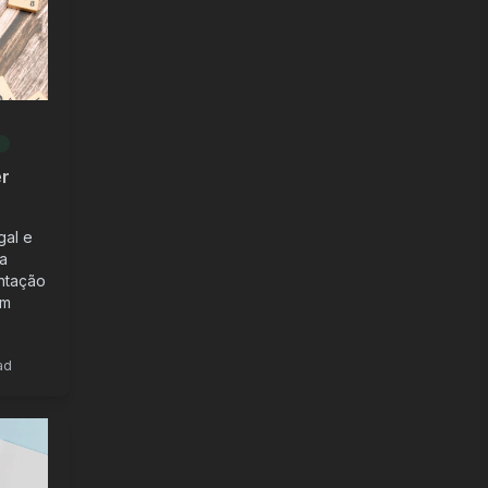
S
er
gal e
da
ntação
om
ad