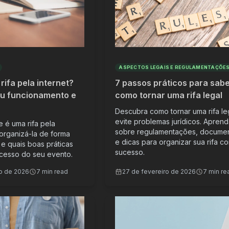
ASPECTOS LEGAIS E REGULAMENTAÇÕE
rifa pela internet?
7 passos práticos para sab
u funcionamento e
como tornar uma rifa legal
Descubra como tornar uma rifa le
evite problemas jurídicos. Apren
 é uma rifa pela
sobre regulamentações, docume
 organizá-la de forma
e dicas para organizar sua rifa c
 e quais boas práticas
sucesso.
ucesso do seu evento.
ro de 2026
7 min read
27 de fevereiro de 2026
7 min re