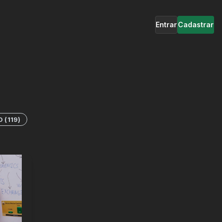
Entrar
Cadastrar
O
(
119
)