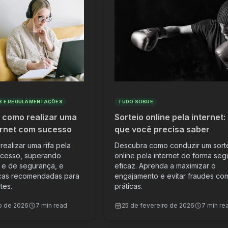
S E REGULAMENTAÇÕES
TUDO SOBRE
: como realizar uma
Sorteio online pela internet:
ternet com sucesso
que você precisa saber
ealizar uma rifa pela
Descubra como conduzir um sort
ucesso, superando
online pela internet de forma seg
s e de segurança, e
eficaz. Aprenda a maximizar o
icas recomendadas para
engajamento e evitar fraudes co
tes.
práticas.
o de 2026
7 min read
25 de fevereiro de 2026
7 min re