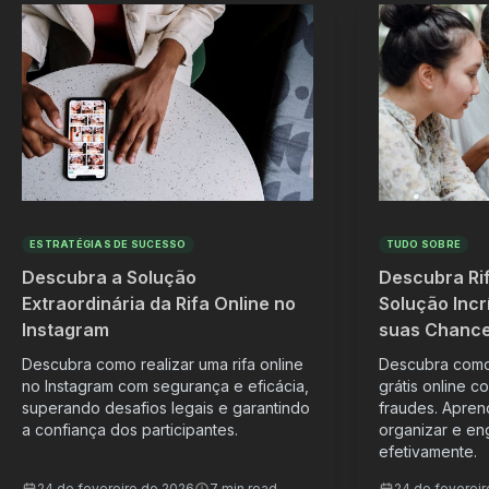
ESTRATÉGIAS DE SUCESSO
TUDO SOBRE
Descubra a Solução
Descubra Rif
Extraordinária da Rifa Online no
Solução Incr
Instagram
suas Chanc
Descubra como realizar uma rifa online
Descubra como 
no Instagram com segurança e eficácia,
grátis online c
superando desafios legais e garantindo
fraudes. Apren
a confiança dos participantes.
organizar e eng
efetivamente.
24 de fevereiro de 2026
7 min read
24 de feverei