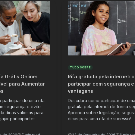
TUDO SOBRE
a Grátis Online:
Rifa gratuita pela internet:
ível para Aumentar
participar com segurança e
es
vantagens
participar de uma rifa
Descubra como participar de uma 
om segurança e evite
gratuita pela internet de forma se
da dicas valiosas para
Aprenda sobre legislação, segur
ajar participantes
dicas para uma rifa de sucesso!
ro de 2026
7 min read
24 de fevereiro de 2026
6 min re