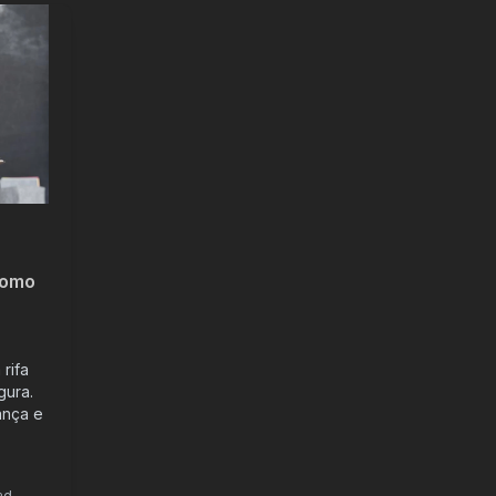
 como
rifa
gura.
ança e
ad