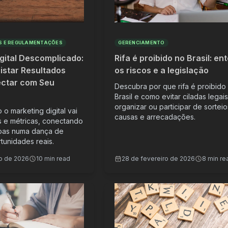
S E REGULAMENTAÇÕES
GERENCIAMENTO
gital Descomplicado:
Rifa é proibido no Brasil: en
star Resultados
os riscos e a legislação
ectar com Seu
Descubra por que rifa é proibido
Brasil e como evitar ciladas legai
organizar ou participar de sortei
o marketing digital vai
causas e arrecadações.
s e métricas, conectando
oas numa dança de
rtunidades reais.
ro de 2026
10 min read
28 de fevereiro de 2026
8 min re