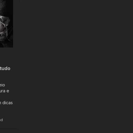
 tudo
eio
ura e
m dicas
ad